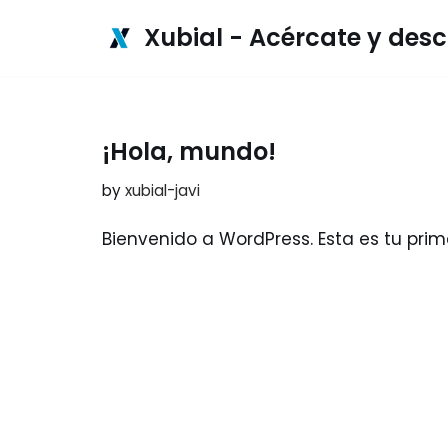
Xubial - Acércate y des
Skip
to
content
¡Hola, mundo!
by
xubial-javi
Bienvenido a WordPress. Esta es tu prime