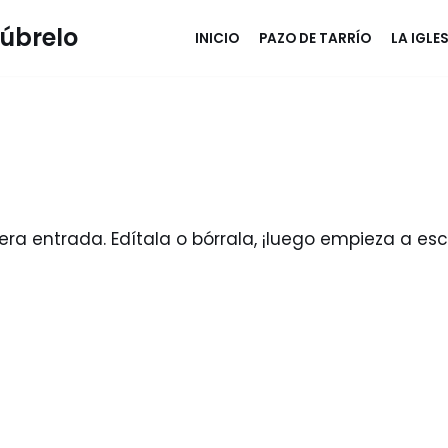
cúbrelo
INICIO
PAZO DE TARRÍO
LA IGLE
ra entrada. Edítala o bórrala, ¡luego empieza a escr