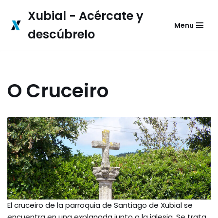
Xubial - Acércate y
Menu
Skip
descúbrelo
to
content
O Cruceiro
El cruceiro de la parroquia de Santiago de Xubial se
encuentra en una explanada junto a la iglesia. Se trata